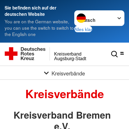
< style < style< style
Sie befinden sich auf der
Sprache wechseln zu
deutschen Website
You are on the German website,
you can use the switch to switch to
Alles klar
the English one
Kreisverband
Augsburg-Stadt
Kreisverbände
Kreisverbände
Kreisverband Bremen
e.V.