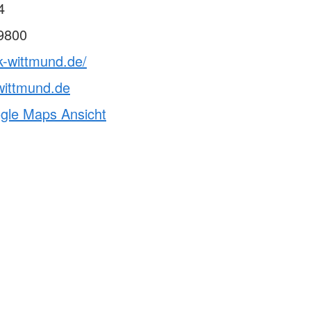
4
9800
k-wittmund.de/
ittmund.de
ogle Maps Ansicht