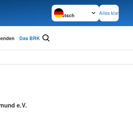
Sprache wechseln zu
Alles klar
enden
Das BRK
mund e.V.