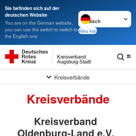
< style < style< style
Sie befinden sich auf der
Sprache wechseln zu
deutschen Website
You are on the German website,
you can use the switch to switch to
Alles klar
the English one
Kreisverband
Augsburg-Stadt
Kreisverbände
Kreisverbände
Kreisverband
Oldenburg-Land e.V.