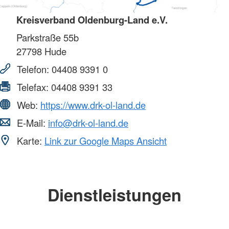
Kreisverband Oldenburg-Land e.V.
Parkstraße 55b
27798
Hude
Telefon:
04408 9391 0
Telefax:
04408 9391 33
Web:
https://www.drk-ol-land.de
E-Mail:
info@drk-ol-land.de
Karte:
Link zur Google Maps Ansicht
Dienstleistungen