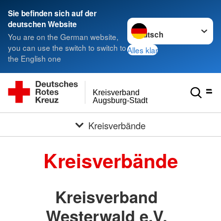
< style < style< style
Sie befinden sich auf der
Sprache wechseln zu
deutschen Website
You are on the German website,
you can use the switch to switch to
Alles klar
the English one
Kreisverband
Augsburg-Stadt
Kreisverbände
Kreisverbände
Kreisverband
Westerwald e.V.