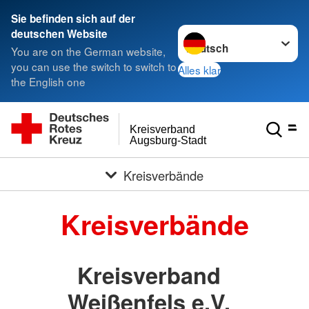
< style < style< style
Sie befinden sich auf der
Sprache wechseln zu
deutschen Website
You are on the German website,
you can use the switch to switch to
Alles klar
the English one
Kreisverband
Augsburg-Stadt
Kreisverbände
Kreisverbände
Kreisverband
Weißenfels e.V.