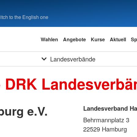
tch to the English one
Wahlen
Angebote
Kurse
Aktuell
Sp
Landesverbände
e DRK Landesverbä
urg e.V.
Landesverband Ha
Behrmannplatz 3
22529
Hamburg