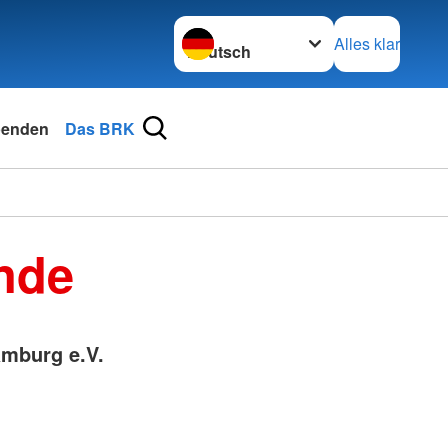
Sprache wechseln zu
Alles klar
enden
Das BRK
nde
mburg e.V.