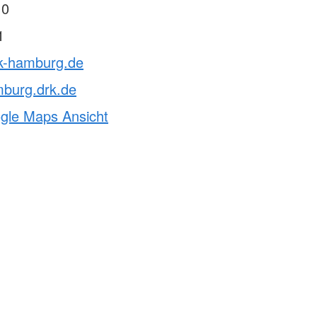
 0
1
rk-hamburg.de
mburg.drk.de
ogle Maps Ansicht