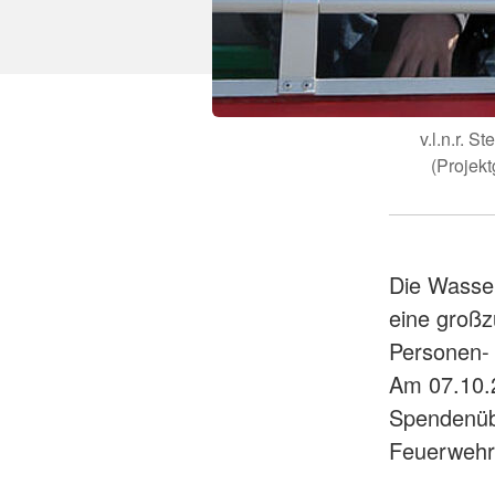
v.l.n.r. 
(Projekt
Die Wasse
eine großz
Personen-
Am 07.10.2
Spendenübe
Feuerwehr,