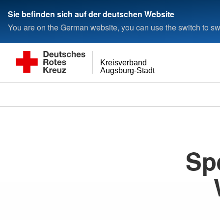
< style
< style< style
Sie befinden sich auf der deutschen Website
You are on the German website, you can use the switch to swi
Kreisverband
Augsburg-Stadt
Sp