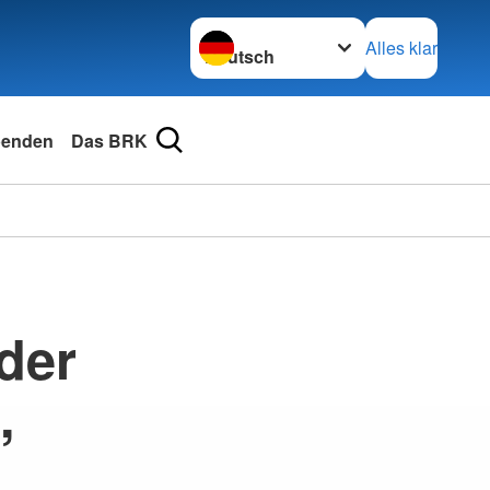
Sprache wechseln zu
Alles klar
enden
Das BRK
der
,