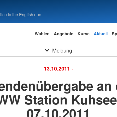
tch to the English one
Wahlen
Angebote
Kurse
Aktuell
Sp
Meldung
13.10.2011
·
endenübergabe an 
WW Station Kuhsee
07.10.2011