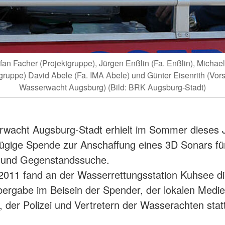
Stefan Facher (Projektgruppe), Jürgen Enßlin (Fa. Enßlin), Michael
gruppe) David Abele (Fa. IMA Abele) und Günter Eisenrith (Vor
Wasserwacht Augsburg) (Bild: BRK Augsburg-Stadt)
rwacht Augsburg-Stadt erhielt im Sommer dieses 
ügige Spende zur Anschaffung eines 3D Sonars für
 und Gegenstandssuche.
011 fand an der Wasserrettungsstation Kuhsee die 
rgabe im Beisein der Spender, der lokalen Medie
 der Polizei und Vertretern der Wasserachten statt