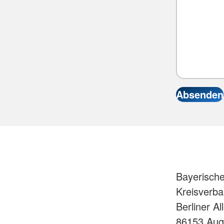
Bayerisch
Kreisverb
Berliner Al
86153 Aug