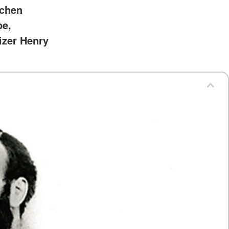
schen
be,
izer Henry