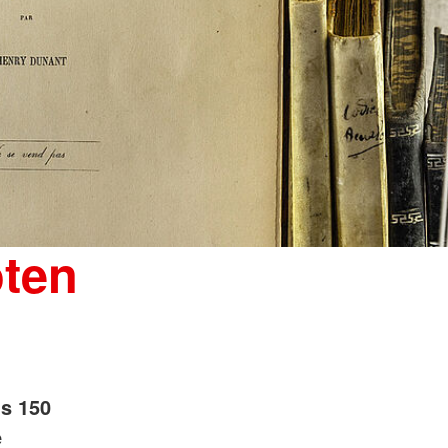
oten
ls 150
e