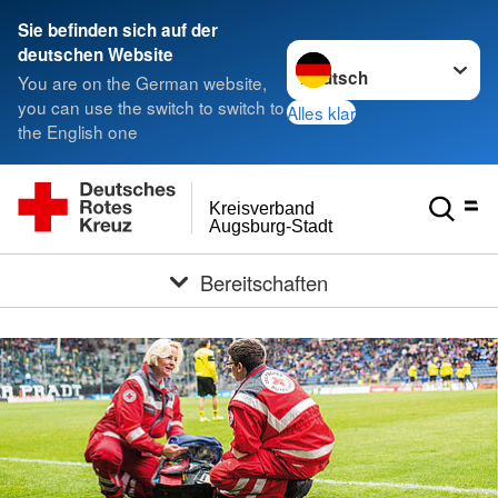
< style < style< style
Sie befinden sich auf der
Sprache wechseln zu
deutschen Website
You are on the German website,
you can use the switch to switch to
Alles klar
the English one
Kreisverband
Augsburg-Stadt
Bereitschaften