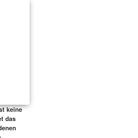
st keine
et das
edenen
.