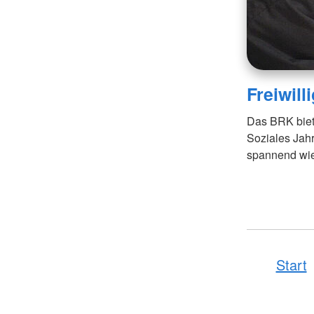
Freiwill
Das BRK biete
Soziales Jahr
spannend wie 
Start