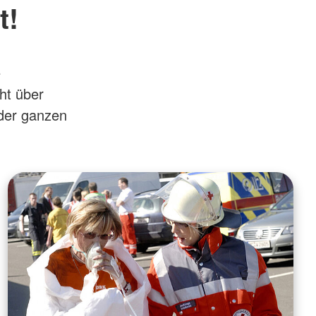
t!
e
ht über
 der ganzen