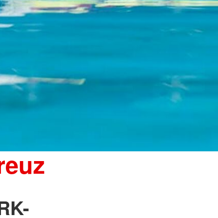
reuz
RK-