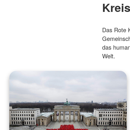
Krei
Das Rote K
Gemeinscha
das humani
Welt.