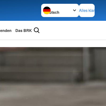
Sprache wechseln zu
Alles klar
enden
Das BRK