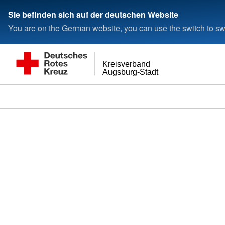
< style < style< style
Sie befinden sich auf der deutschen Website
You are on the German website, you can use the switch to swi
Kreisverband
Augsburg-Stadt