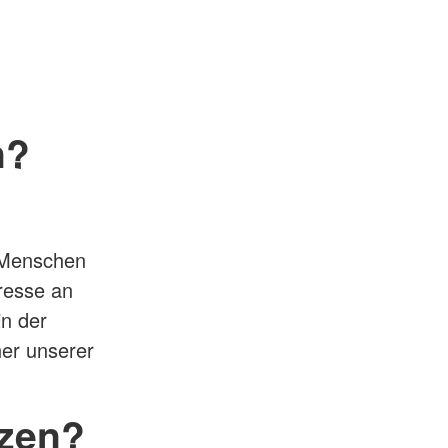
n?
, Menschen
resse an
in der
er unserer
tzen?