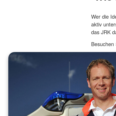
Wer die Id
aktiv unte
das JRK da
Besuchen S