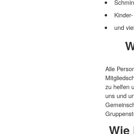
Schmink
Kinder-
und vie
W
Alle Perso
Mitgliedsc
zu helfen 
uns und un
Gemeinscha
Gruppenst
Wie 