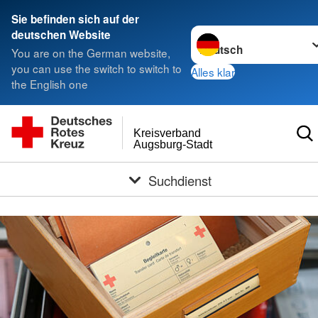
< style < style< style
Sie befinden sich auf der
Sprache wechseln zu
deutschen Website
You are on the German website,
you can use the switch to switch to
Alles klar
the English one
Kreisverband
Augsburg-Stadt
Suchdienst